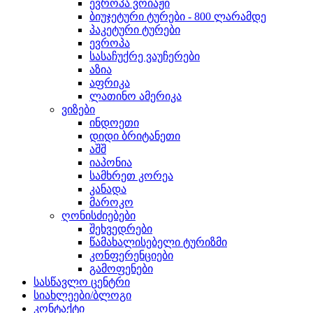
ევროპა ვოიაჟი
ბიუჯეტური ტურები - 800 ლარამდე
პაკეტური ტურები
ევროპა
სასაჩუქრე ვაუჩერები
აზია
აფრიკა
ლათინო ამერიკა
ვიზები
ინდოეთი
დიდი ბრიტანეთი
აშშ
იაპონია
სამხრეთ კორეა
კანადა
მაროკო
ღონისძიებები
შეხვედრები
წამახალისებელი ტურიზმი
კონფერენციები
გამოფენები
სასწავლო ცენტრი
სიახლეები/ბლოგი
კონტაქტი