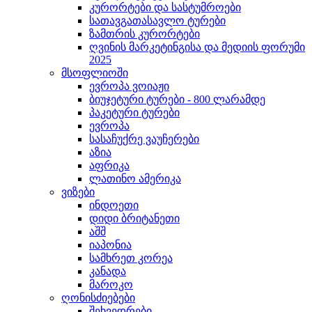
კურორტები და სასტუმროები
სათავგათასავლო ტურები
ზამთრის კურორტები
ღვინის მარკეტინგისა და მედიის ფორუმი
2025
მსოფლიოში
ევროპა ვოიაჟი
ბიუჯეტური ტურები - 800 ლარამდე
პაკეტური ტურები
ევროპა
სასაჩუქრე ვაუჩერები
აზია
აფრიკა
ლათინო ამერიკა
ვიზები
ინდოეთი
დიდი ბრიტანეთი
აშშ
იაპონია
სამხრეთ კორეა
კანადა
მაროკო
ღონისძიებები
შეხვედრები