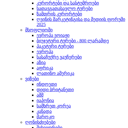
კურორტები და სასტუმროები
სათავგათასავლო ტურები
ზამთრის კურორტები
ღვინის მარკეტინგისა და მედიის ფორუმი
2025
მსოფლიოში
ევროპა ვოიაჟი
ბიუჯეტური ტურები - 800 ლარამდე
პაკეტური ტურები
ევროპა
სასაჩუქრე ვაუჩერები
აზია
აფრიკა
ლათინო ამერიკა
ვიზები
ინდოეთი
დიდი ბრიტანეთი
აშშ
იაპონია
სამხრეთ კორეა
კანადა
მაროკო
ღონისძიებები
შეხვედრები