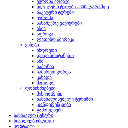
ევროპა ვოიაჟი
ბიუჯეტური ტურები - 800 ლარამდე
პაკეტური ტურები
ევროპა
სასაჩუქრე ვაუჩერები
აზია
აფრიკა
ლათინო ამერიკა
ვიზები
ინდოეთი
დიდი ბრიტანეთი
აშშ
იაპონია
სამხრეთ კორეა
კანადა
მაროკო
ღონისძიებები
შეხვედრები
წამახალისებელი ტურიზმი
კონფერენციები
გამოფენები
სასწავლო ცენტრი
სიახლეები/ბლოგი
კონტაქტი