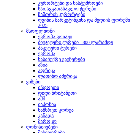
კურორტები და სასტუმროები
სათავგათასავლო ტურები
ზამთრის კურორტები
ღვინის მარკეტინგისა და მედიის ფორუმი
2025
მსოფლიოში
ევროპა ვოიაჟი
ბიუჯეტური ტურები - 800 ლარამდე
პაკეტური ტურები
ევროპა
სასაჩუქრე ვაუჩერები
აზია
აფრიკა
ლათინო ამერიკა
ვიზები
ინდოეთი
დიდი ბრიტანეთი
აშშ
იაპონია
სამხრეთ კორეა
კანადა
მაროკო
ღონისძიებები
შეხვედრები