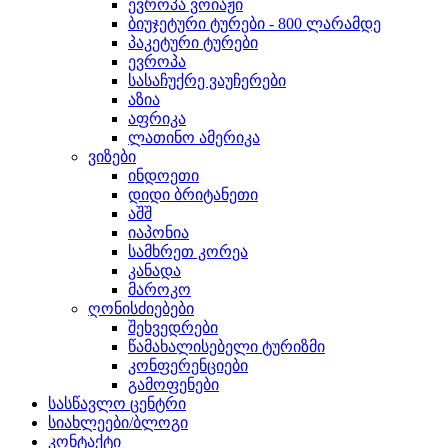
ევროპა ვოიაჟი
ბიუჯეტური ტურები - 800 ლარამდე
პაკეტური ტურები
ევროპა
სასაჩუქრე ვაუჩერები
აზია
აფრიკა
ლათინო ამერიკა
ვიზები
ინდოეთი
დიდი ბრიტანეთი
აშშ
იაპონია
სამხრეთ კორეა
კანადა
მაროკო
ღონისძიებები
შეხვედრები
წამახალისებელი ტურიზმი
კონფერენციები
გამოფენები
სასწავლო ცენტრი
სიახლეები/ბლოგი
კონტაქტი