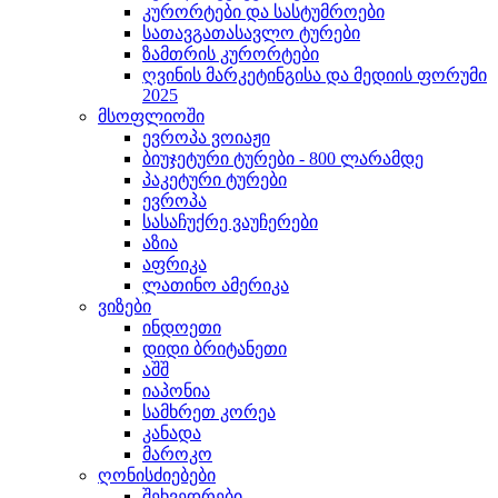
კურორტები და სასტუმროები
სათავგათასავლო ტურები
ზამთრის კურორტები
ღვინის მარკეტინგისა და მედიის ფორუმი
2025
მსოფლიოში
ევროპა ვოიაჟი
ბიუჯეტური ტურები - 800 ლარამდე
პაკეტური ტურები
ევროპა
სასაჩუქრე ვაუჩერები
აზია
აფრიკა
ლათინო ამერიკა
ვიზები
ინდოეთი
დიდი ბრიტანეთი
აშშ
იაპონია
სამხრეთ კორეა
კანადა
მაროკო
ღონისძიებები
შეხვედრები