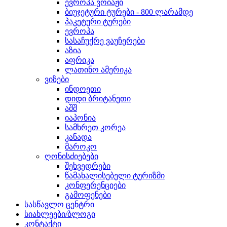
ევროპა ვოიაჟი
ბიუჯეტური ტურები - 800 ლარამდე
პაკეტური ტურები
ევროპა
სასაჩუქრე ვაუჩერები
აზია
აფრიკა
ლათინო ამერიკა
ვიზები
ინდოეთი
დიდი ბრიტანეთი
აშშ
იაპონია
სამხრეთ კორეა
კანადა
მაროკო
ღონისძიებები
შეხვედრები
წამახალისებელი ტურიზმი
კონფერენციები
გამოფენები
სასწავლო ცენტრი
სიახლეები/ბლოგი
კონტაქტი