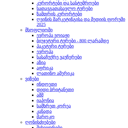
კურორტები და სასტუმროები
სათავგათასავლო ტურები
ზამთრის კურორტები
ღვინის მარკეტინგისა და მედიის ფორუმი
2025
მსოფლიოში
ევროპა ვოიაჟი
ბიუჯეტური ტურები - 800 ლარამდე
პაკეტური ტურები
ევროპა
სასაჩუქრე ვაუჩერები
აზია
აფრიკა
ლათინო ამერიკა
ვიზები
ინდოეთი
დიდი ბრიტანეთი
აშშ
იაპონია
სამხრეთ კორეა
კანადა
მაროკო
ღონისძიებები
შეხვედრები