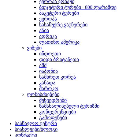
ევროპა ვოიაჟი
ბიუჯეტური ტურები - 800 ლარამდე
პაკეტური ტურები
ევროპა
სასაჩუქრე ვაუჩერები
აზია
აფრიკა
ლათინო ამერიკა
ვიზები
ინდოეთი
დიდი ბრიტანეთი
აშშ
იაპონია
სამხრეთ კორეა
კანადა
მაროკო
ღონისძიებები
შეხვედრები
წამახალისებელი ტურიზმი
კონფერენციები
გამოფენები
სასწავლო ცენტრი
სიახლეები/ბლოგი
კონტაქტი