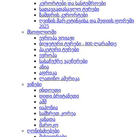
კურორტები და სასტუმროები
სათავგათასავლო ტურები
ზამთრის კურორტები
ღვინის მარკეტინგისა და მედიის ფორუმი
2025
მსოფლიოში
ევროპა ვოიაჟი
ბიუჯეტური ტურები - 800 ლარამდე
პაკეტური ტურები
ევროპა
სასაჩუქრე ვაუჩერები
აზია
აფრიკა
ლათინო ამერიკა
ვიზები
ინდოეთი
დიდი ბრიტანეთი
აშშ
იაპონია
სამხრეთ კორეა
კანადა
მაროკო
ღონისძიებები
შეხვედრები