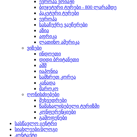
ევროპა ვოიაჟი
ბიუჯეტური ტურები - 800 ლარამდე
პაკეტური ტურები
ევროპა
სასაჩუქრე ვაუჩერები
აზია
აფრიკა
ლათინო ამერიკა
ვიზები
ინდოეთი
დიდი ბრიტანეთი
აშშ
იაპონია
სამხრეთ კორეა
კანადა
მაროკო
ღონისძიებები
შეხვედრები
წამახალისებელი ტურიზმი
კონფერენციები
გამოფენები
სასწავლო ცენტრი
სიახლეები/ბლოგი
კონტაქტი